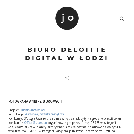
BIURO DELOITTE
O MNIE
DIGITAL W ŁODZI
PORTFOLIO
KONTAKT
FOTOGRAFIA WNĘTRZ BIUROWYCH
Projekt:
Libido Architekci
Publikacje:
Archinea
,
Sztuka Wnętrza
Konkursy: Sfotografowane przez nas wnętrza zdobyły Nagrodę w prestiżowym
konkursie
Office Superstar
organizowanym przez firmę CBRE! w kategorii
„najlepsze biuro w branży kreatywnej” a także zostało nominowane do tytułu
wnętrza roku 2016, w kategorii wnętrza publiczne, przez portal Sztuka